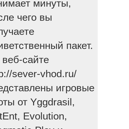
нимает минуты,
сле чего вы
лучаете
иветственный пакет.
 веб-сайте
p://sever-vhod.ru/
едставлены игровые
оты от Yggdrasil,
tEnt, Evolution,