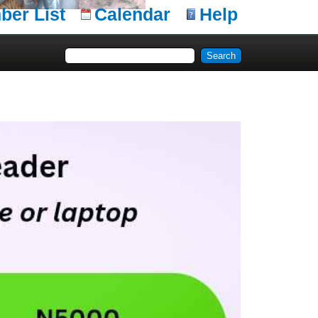
er List
Calendar
Help