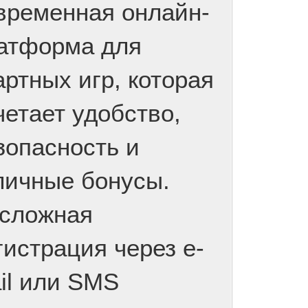
временная онлайн-
атформа для
артных игр, которая
четает удобство,
зопасность и
личные бонусы.
сложная
гистрация через e-
il или SMS