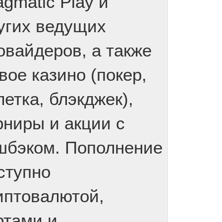
agmatic Play и
угих ведущих
овайдеров, а также
вое казино (покер,
летка, блэкджек),
рниры и акции с
шбэком. Пополнение
ступно
иптовалютой,
ртами и