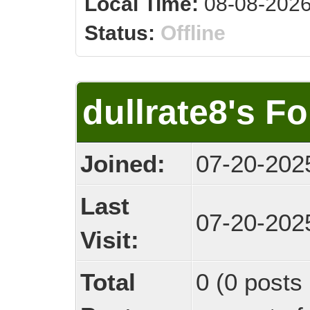
Local Time:
08-08-2026
Status:
Offline
dullrate8's F
Joined:
07-20-202
Last
07-20-202
Visit:
Total
0 (0 posts 