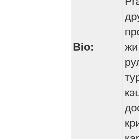
Pr
др
пр
Bio:
жи
ру
ту
кэ
до
кр
ка