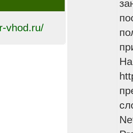
за
по
r-vhod.ru/
по
пр
На
htt
пр
сл
Ne