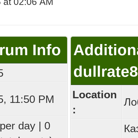
 at 02:06 AM
orum Info
Addition
dullrate
5
Location
5, 11:50 PM
Ло
:
per day | 0
Ка