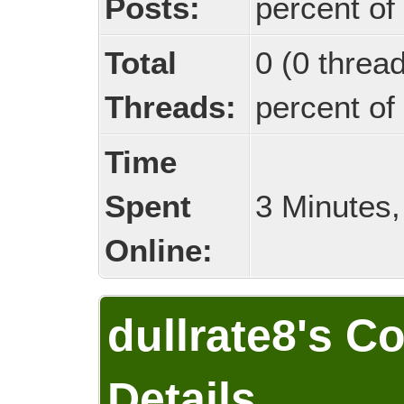
Posts:
percent of 
Total
0 (0 threa
Threads:
percent of 
Time
Spent
3 Minutes
Online:
dullrate8's C
Details