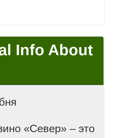
al Info About
8
бня
зино «Север» – это