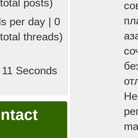
total posts)
со
пл
ds per day | 0
аз
total threads)
со
бе
, 11 Seconds
от
Не
ре
ontact
ma