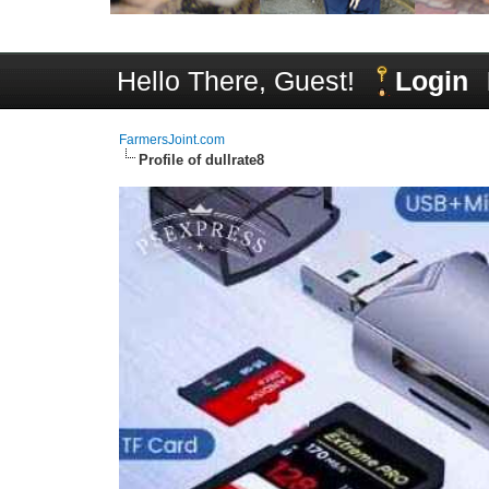
Hello There, Guest!
Login
FarmersJoint.com
Profile of dullrate8